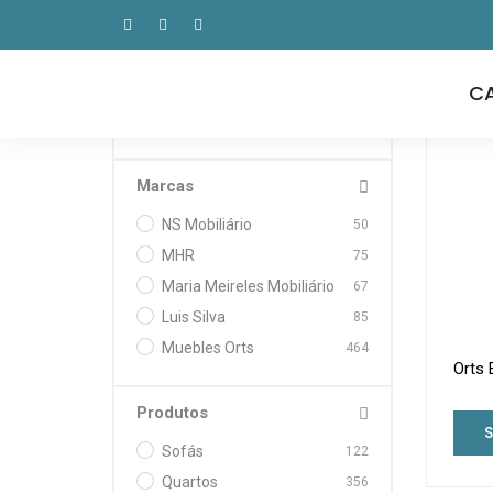
Home
Loja
Procurar
C
Marcas
NS Mobiliário
50
MHR
75
Maria Meireles Mobiliário
67
Luis Silva
85
Muebles Orts
464
Orts 
Produtos
Sofás
122
Quartos
356