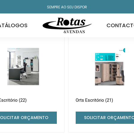
SEMPRE AO SEU DISPOR
ATÁLOGOS
CONTACT
A mostrar
de 741 produtos
Escritório (22)
Orts Escritório (21)
SOLICITAR ORÇAMENTO
SOLICITAR ORÇAMENT