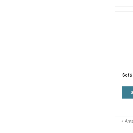
Sofá 
« Ant