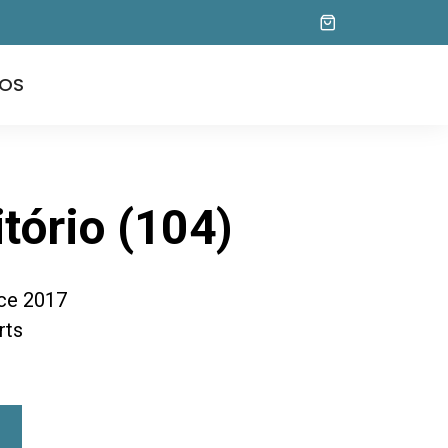
OS
itório (104)
ice 2017
rts